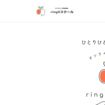
コ
ナ
ン
ビ
テ
ゲ
ン
ー
ツ
シ
へ
ョ
ス
ン
キ
に
ッ
移
プ
動